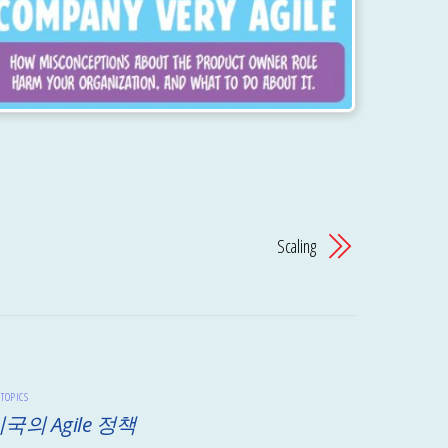
Scaling
 TOPICS
국의 Agile 정책